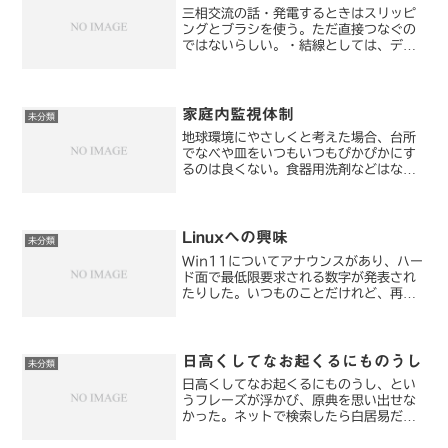
三相交流の話・発電するときはスリッピ
ングとブラシを使う。ただ直接つなぐの
ではないらしい。・結線としては、デル
タ結線とスター結線がある。・デルタ結
線で電流30度遅れる。・スター結線で電
圧30度進む。・不平衡三相負荷のスター
デルタ（Y－Δ）変換...
家庭内監視体制
未分類
地球環境にやさしくと考えた場合、台所
でなべや皿をいつもいつもぴかぴかにす
るのは良くない。食器用洗剤などはなる
べく使わないほうがいい。一人暮らしな
ら、そのあたりの調整は簡単にできる。
どうせまた自分が食べるのだから、洗剤
を使ってぴかぴかにする必...
Linuxへの興味
未分類
Win11についてアナウンスがあり、ハー
ド面で最低限要求される数字が発表され
たりした。いつものことだけれど、再
度、Linuxへの興味が高まるだろう。自
分としても、特に理由はないのだが、発
作的に、Linuxへの関心が高まる時期が
あり、ガチャガ...
日高くしてなお起くるにものうし
未分類
日高くしてなお起くるにものうし、とい
うフレーズが浮かび、原典を思い出せな
かった。ネットで検索したら白居易だっ
た。草堂の東壁に題す<白居易>日高く睡