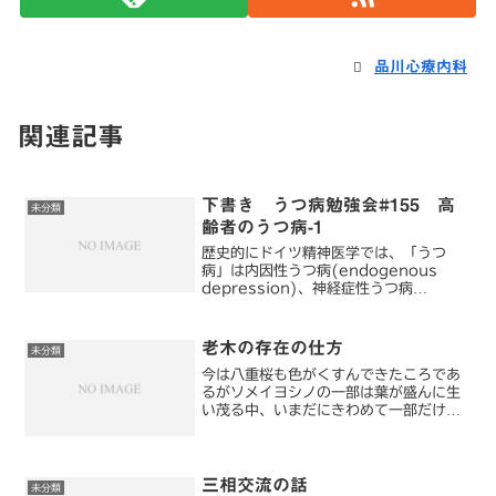
品川心療内科
関連記事
下書き うつ病勉強会#155 高
未分類
齢者のうつ病-1
歴史的にドイツ精神医学では、「うつ
病」は内因性うつ病(endogenous
depression)、神経症性うつ病
(neurotic depression)、反応性うつ
病(reactive depression)の3 種類が
区別されていた。...
老木の存在の仕方
未分類
今は八重桜も色がくすんできたころであ
るがソメイヨシノの一部は葉が盛んに生
い茂る中、いまだにきわめて一部だけに
花が残っている不思議な木もある盛んな
若葉を見ていて思ったのだが、老木は朽
木と違い、年老いても葉を茂らせ、花を
咲かせ、実を実らせる。人...
三相交流の話
未分類