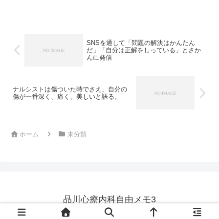
り足りて 猶起くるに慵し小閣衾を重ね
て 寒を怕れず遺愛寺の鐘は 枕を攲て
て聽き香爐峰の雪は 簾...
SNSを通して「問題の解決はかんたん
だ」「自分は正解をしっている」とさか
んに発信
ナルシストは傷ついた時でさえ、自分の
傷が一番深く、痛く、美しいと語る。
ホーム
未分類
品川心療内科自由メモ3
© 2020 品川心療内科自由メモ3.