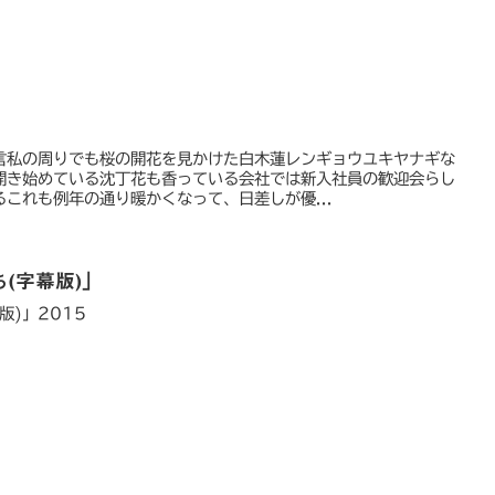
言私の周りでも桜の開花を見かけた白木蓮レンギョウユキヤナギな
開き始めている沈丁花も香っている会社では新入社員の歓迎会らし
これも例年の通り暖かくなって、日差しが優...
(字幕版)」
版)」2015