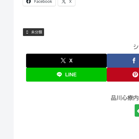
Facebook
X
未分類
シ
X
LINE
品川心療内